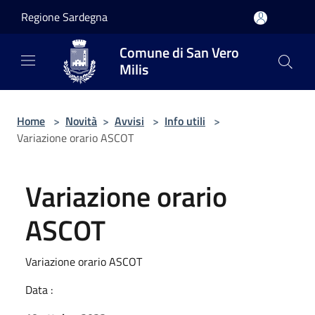
Salta al contenuto principale
Regione Sardegna
Comune di San Vero
Milis
Home
>
Novità
>
Avvisi
>
Info utili
>
Variazione orario ASCOT
Variazione orario
ASCOT
Variazione orario ASCOT
Data :