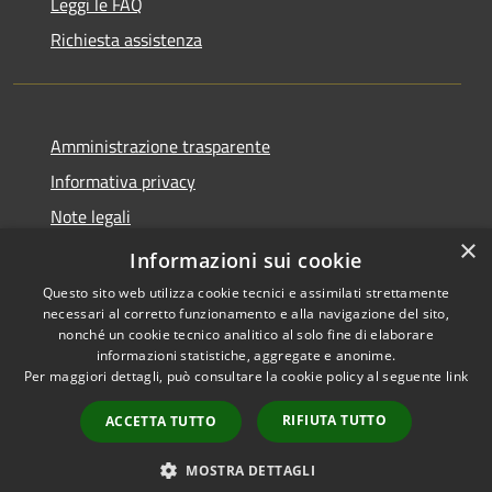
Leggi le FAQ
Richiesta assistenza
Amministrazione trasparente
Informativa privacy
Note legali
×
Dichiarazione di accessibilità
Informazioni sui cookie
Questo sito web utilizza cookie tecnici e assimilati strettamente
necessari al corretto funzionamento e alla navigazione del sito,
nonché un cookie tecnico analitico al solo fine di elaborare
informazioni statistiche, aggregate e anonime.
RSS
Copyright © 2026 • Comune di
Per maggiori dettagli, può consultare la cookie policy al seguente
link
Accessibilità
San Vero Milis • Powered by
Privacy
Municipium
Accesso
•
RIFIUTA TUTTO
ACCETTA TUTTO
Cookie
redazione
Mappa del sito
MOSTRA DETTAGLI