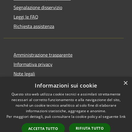
Segnalazione disservizio
Leggi le FAQ
Richiesta assistenza
Amministrazione trasparente
Informativa privacy
Note legali
×
Dichiarazione di accessibilità
Informazioni sui cookie
Questo sito web utilizza cookie tecnici e assimilati strettamente
necessari al corretto funzionamento e alla navigazione del sito,
nonché un cookie tecnico analitico al solo fine di elaborare
informazioni statistiche, aggregate e anonime.
RSS
Copyright © 2026 • Comune di
Per maggiori dettagli, può consultare la cookie policy al seguente
link
Accessibilità
San Vero Milis • Powered by
Privacy
Municipium
Accesso
•
RIFIUTA TUTTO
ACCETTA TUTTO