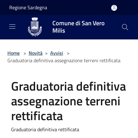
Salta al contenuto principale
Regione Sardegna
Comune di San Vero
Milis
Home
>
Novità
>
Avvisi
>
Graduatoria definitiva assegnazione terreni rettificata
Graduatoria definitiva
assegnazione terreni
rettificata
Graduatoria definitiva rettificata