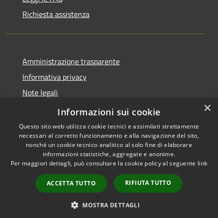
Richiesta assistenza
Amministrazione trasparente
Informativa privacy
Note legali
×
Dichiarazione di accessibilità
Informazioni sui cookie
Questo sito web utilizza cookie tecnici e assimilati strettamente
necessari al corretto funzionamento e alla navigazione del sito,
nonché un cookie tecnico analitico al solo fine di elaborare
informazioni statistiche, aggregate e anonime.
RSS
Copyright © 2026 • Comune di
Per maggiori dettagli, può consultare la cookie policy al seguente
link
Accessibilità
San Vero Milis • Powered by
Privacy
Municipium
Accesso
•
RIFIUTA TUTTO
ACCETTA TUTTO
Cookie
redazione
Mappa del sito
MOSTRA DETTAGLI