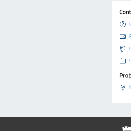
Cont
Prob