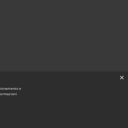
×
nzionamento e
nformazioni
Municipium
Accesso
ne di San Vero Milis • Powered by
•
redazione