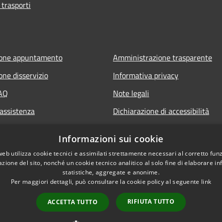
 trasporti
ione appuntamento
Amministrazione trasparente
one disservizio
Informativa privacy
FAQ
Note legali
 assistenza
Dichiarazione di accessibilità
Informazioni sui cookie
web utilizza cookie tecnici e assimilati strettamente necessari al corretto fu
azione del sito, nonché un cookie tecnico analitico al solo fine di elaborare i
statistiche, aggregate e anonime.
Per maggiori dettagli, può consultare la cookie policy al seguente
link
RIFIUTA TUTTO
ACCETTA TUTTO
l sito
Copyright © 2026 • Comu