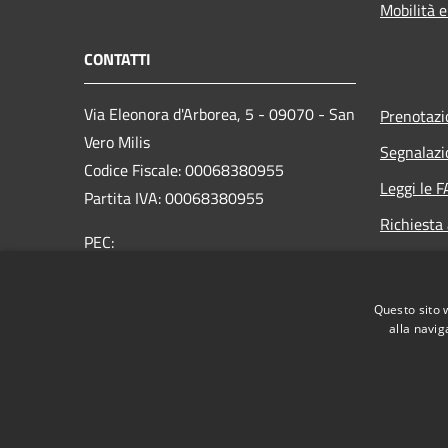
Mobilità e
CONTATTI
Via Eleonora d'Arborea, 5 - 09070 - San
Prenotaz
Vero Milis
Segnalazi
Codice Fiscale: 00068380955
Leggi le 
Partita IVA: 00068380955
Richiesta
PEC:
protocollo@pec.comune.sanveromilis.or.it
Centralino Unico: 0783460110
Questo sito 
alla navig
RSS
Accessibilità
Privacy
Cookie
Mappa de