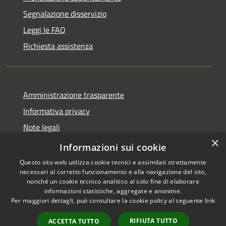
Segnalazione disservizio
Leggi le FAQ
Richiesta assistenza
Amministrazione trasparente
Informativa privacy
Note legali
×
Dichiarazione di accessibilità
Informazioni sui cookie
Questo sito web utilizza cookie tecnici e assimilati strettamente
necessari al corretto funzionamento e alla navigazione del sito,
nonché un cookie tecnico analitico al solo fine di elaborare
informazioni statistiche, aggregate e anonime.
RSS
Copyright © 2026 • Comune di
Per maggiori dettagli, può consultare la cookie policy al seguente
link
Accessibilità
San Vero Milis • Powered by
Privacy
Municipium
Accesso
•
RIFIUTA TUTTO
ACCETTA TUTTO