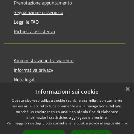
Prenotazione appuntamento
Segnalazione disservizio
Leggi le FAQ
Richiesta assistenza
Amministrazione trasparente
Informativa privacy
Note legali
×
Dichiarazione di accessibilità
Informazioni sui cookie
Questo sito web utilizza cookie tecnici e assimilati strettamente
necessari al corretto funzionamento e alla navigazione del sito,
nonché un cookie tecnico analitico al solo fine di elaborare
informazioni statistiche, aggregate e anonime.
RSS
Copyright © 2026 • Comune di
Per maggiori dettagli, può consultare la cookie policy al seguente
link
Accessibilità
San Vero Milis • Powered by
Privacy
Municipium
Accesso
•