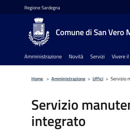
Salta al contenuto principale
Regione Sardegna
Comune di San Vero M
Amministrazione
Novità
Servizi
Vivere 
Home
>
Amministrazione
>
Uffici
>
Servizio 
Servizio manuten
integrato