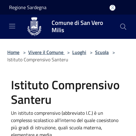
Salta al contenuto principale
Regione Sardegna
Comune di San Vero
Milis
Home
>
Vivere il Comune
>
Luoghi
>
Scuola
>
Istituto Comprensivo Santeru
Istituto Comprensivo
Santeru
Un istituto comprensivo (abbreviato I.C.) è un
complesso scolastico all'interno del quale coesistono
più gradi di istruzione, quali scuola materna,
elementare e media.