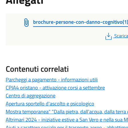
brochure-persone-con-danno-cognitivo(1
PDF
Scaric
Contenuti correlati
Parcheggi a pagamento - informazioni utili
CPIA4 oristano - attivazione corsi a settembre
Centro di aggregazione
Apertura sportello d'ascolto e psicologico
Mostra temporanea" “Dalla pietra, dall’acqua, dalla terra 
Altrimari 2024 - iniziative estive a San Vero e nella sua 
Aiuti a carattere sociale per il trasporto aereo - abbattime