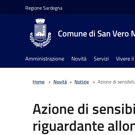
Salta al contenuto principale
Regione Sardegna
Comune di San Vero M
Amministrazione
Novità
Servizi
Vivere 
Home
>
Novità
>
Notizie
>
Azione di sensibi
Azione di sensib
riguardante all