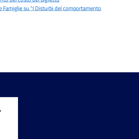
le Famiglie su "I Disturbi del comportamento
?