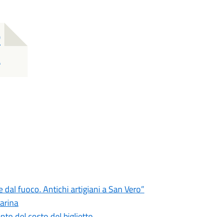
)
a
e dal fuoco. Antichi artigiani a San Vero”
Marina
nto del costo del biglietto