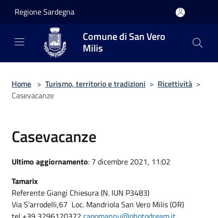
Salta al contenuto principale
Regione Sardegna
Comune di San Vero
Milis
Home
>
Turismo, territorio e tradizioni
>
Ricettività
>
Casevacanze
Casevacanze
Ultimo aggiornamento
: 7 dicembre 2021, 11:02
Tamarix
Referente Giangi Chiesura (N. IUN P3483)
Via S'arrodelli,67 Loc. Mandriola San Vero Milis (OR)
tel +39 3296120372
capomannu@photodream.it