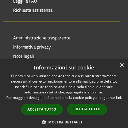
Leggi le FAQ
Richiesta assistenza
Amministrazione trasparente
Informativa privacy
Note legali
×
Dichiarazione di accessibilità
Informazioni sui cookie
Questo sito web utilizza cookie tecnici e assimilati strettamente
necessari al corretto funzionamento e alla navigazione del sito,
nonché un cookie tecnico analitico al solo fine di elaborare
informazioni statistiche, aggregate e anonime.
RSS
Copyright © 2026 • Comune di
Per maggiori dettagli, può consultare la cookie policy al seguente
link
Accessibilità
San Vero Milis • Powered by
Privacy
Municipium
Accesso
•
RIFIUTA TUTTO
ACCETTA TUTTO
Cookie
redazione
Mappa del sito
MOSTRA DETTAGLI