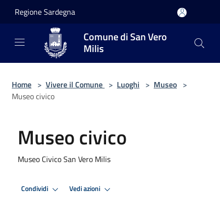
Salta al contenuto principale
Regione Sardegna
Comune di San Vero
Milis
Home
>
Vivere il Comune
>
Luoghi
>
Museo
>
Museo civico
Museo civico
Museo Civico San Vero Milis
Condividi
Vedi azioni